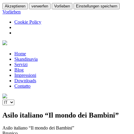
Akzeptieren
verwerfen
Vorlieben
Einstellungen speichern
Vorlieben
Cookie Policy
Home
Skandinavia
Servizi
Blog
Impressioni
Downloads
Contatto
Scegli
una
lingua
Asilo italiano “Il mondo dei Bambini”
Asilo italiano “Il mondo dei Bambini”
Brunico